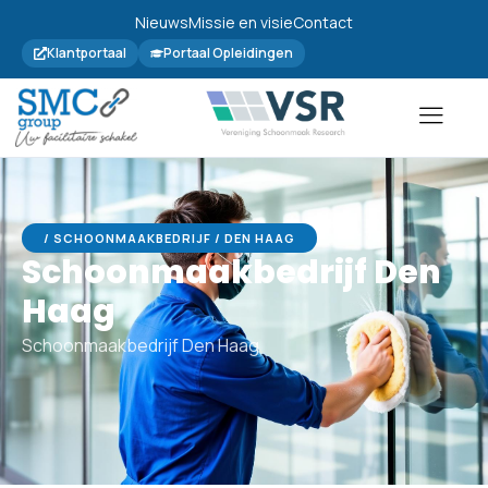
Nieuws
Missie en visie
Contact
Klantportaal
Portaal Opleidingen
/ SCHOONMAAKBEDRIJF / DEN HAAG
Schoonmaakbedrijf Den
Haag
Schoonmaakbedrijf Den Haag