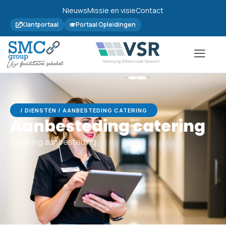
Nieuws
Missie en visie
Contact
Klantportaal
Portaal Opleidingen
/ DIENSTEN / AANBESTEDING CATERING
Aanbesteding catering
Catering aanbesteding