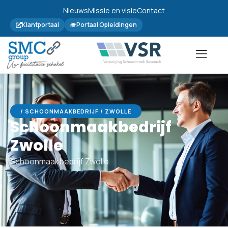
Nieuws
Missie en visie
Contact
Klantportaal
Portaal Opleidingen
/ SCHOONMAAKBEDRIJF / ZWOLLE
Schoonmaakbedrijf
Zwolle
Schoonmaakbedrijf Zwolle