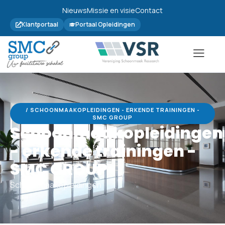
Nieuws
Missie en visie
Contact
Klantportaal
Portaal Opleidingen
/ SCHOONMAAKOPLEIDINGEN - ERKENDE TRAININGEN -
SMC GROUP
Schoonmaakopleidingen
- erkende trainingen -
SMC GROUP
Schoonmaakopleidingen