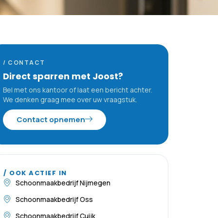
/ CONTACT
Direct sparren met Joost?
Bel met ons kantoor of laat een bericht achter.
We denken graag mee over uw vraagstuk.
Contact opnemen
/ OOK ACTIEF IN
Schoonmaakbedrijf Nijmegen
Schoonmaakbedrijf Oss
Schoonmaakbedrijf Cuijk