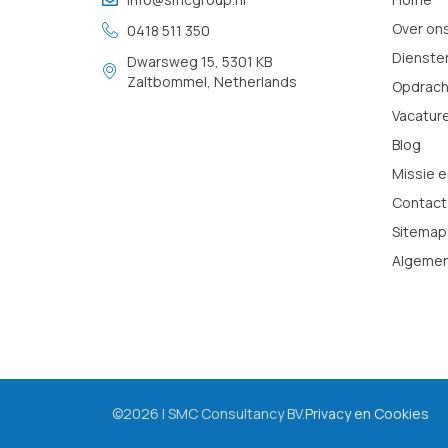
Over on
0418 511 350
Dienste
Dwarsweg 15, 5301 KB
Zaltbommel, Netherlands
Opdrach
Vacatur
Blog
Missie e
Contact
Sitemap
Algemen
©2026 | SMC Consultancy BV.
Privacy en Cookies