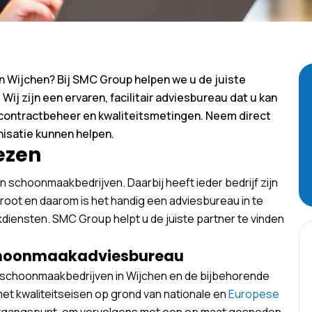
n Wijchen? Bij SMC Group helpen we u de juiste
ij zijn een ervaren, facilitair adviesbureau dat u kan
 contractbeheer en kwaliteitsmetingen. Neem direct
isatie kunnen helpen.
ezen
an schoonmaakbedrijven. Daarbij heeft ieder bedrijf zijn
groot en daarom is het handig een adviesbureau in te
iensten. SMC Group helpt u de juiste partner te vinden
schoonmaakadviesbureau
e schoonmaakbedrijven in Wijchen en de bijbehorende
met kwaliteitseisen op grond van nationale en
Europese
uitgangspunt, om vervolgens met een op maat gesneden