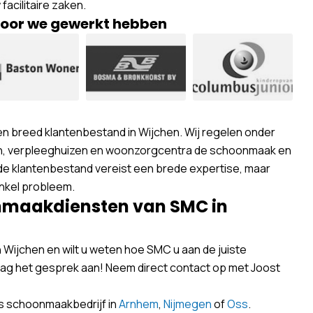
acilitaire zaken.
rvoor we gewerkt hebben
en breed klantenbestand in Wijchen. Wij regelen onder
en, verpleeghuizen en woonzorgcentra de schoonmaak en
de klantenbestand vereist een brede expertise, maar
enkel probleem.
nmaakdiensten van SMC in
 Wijchen en wilt u weten hoe SMC u aan de juiste
ag het gesprek aan! Neem direct contact op met Joost
ls schoonmaakbedrijf in
Arnhem
,
Nijmegen
of
Oss
.