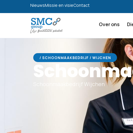
Nieuws
Missie en visie
Contact
Over ons
Di
/ SCHOONMAAKBEDRIJF / WIJCHEN
Schoonmaa
Schoonmaakbedrijf Wijchen