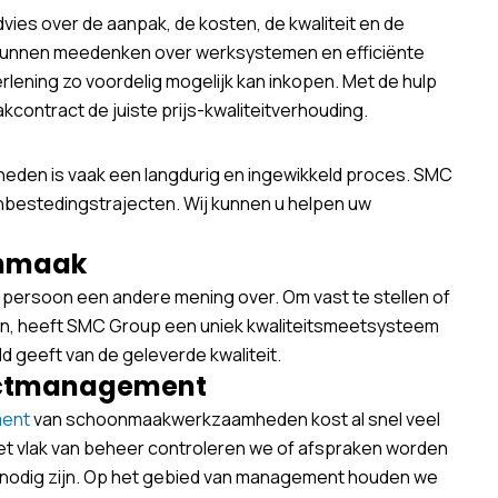
ies over de aanpak, de kosten, de kwaliteit en de
ij kunnen meedenken over werksystemen en efficiënte
ening zo voordelig mogelijk kan inkopen. Met de hulp
ontract de juiste prijs-kwaliteitverhouding.
en is vaak een langdurig en ingewikkeld proces. SMC
anbestedingstrajecten. Wij kunnen u helpen uw
onmaak
r persoon een andere mening over. Om vast te stellen of
n, heeft SMC Group een uniek kwaliteitsmeetsysteem
ld geeft van de geleverde kwaliteit.
actmanagement
ent
van schoonmaakwerkzaamheden kost al snel veel
het vlak van beheer controleren we of afspraken worden
n nodig zijn. Op het gebied van management houden we