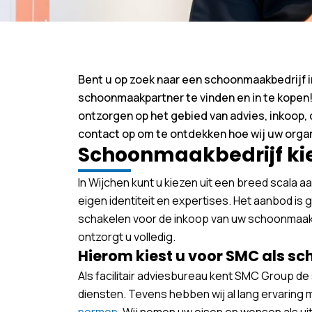
Bent u op zoek naar een schoonmaakbedrijf i
schoonmaakpartner te vinden en in te kopen! W
ontzorgen op het gebied van advies, inkoop,
contact op om te ontdekken hoe wij uw organ
Schoonmaakbedrijf ki
In Wijchen kunt u kiezen uit een breed scala a
eigen identiteit en expertises. Het aanbod is 
schakelen voor de inkoop van uw schoonmaakd
ontzorgt u volledig.
Hierom kiest u voor SMC als 
Als facilitair adviesbureau kent SMC Group d
diensten. Tevens hebben wij al lang ervaring 
normen
. Wij nemen uw eisen en wensen als 