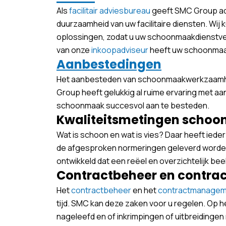
Als
facilitair adviesbureau
geeft SMC Group adv
duurzaamheid van uw facilitaire diensten. W
oplossingen, zodat u uw schoonmaakdienstverl
van onze
inkoopadviseur
heeft uw schoonmaakc
Aanbestedingen
Het aanbesteden van schoonmaakwerkzaamhed
Group heeft gelukkig al ruime ervaring met a
schoonmaak succesvol aan te besteden.
Kwaliteitsmetingen scho
Wat is schoon en wat is vies? Daar heeft iede
de afgesproken normeringen geleverd worde
ontwikkeld dat een reëel en overzichtelijk bee
Contractbeheer en contr
Het
contractbeheer
en het
contractmanagem
tijd. SMC kan deze zaken voor u regelen. Op 
nageleefd en of inkrimpingen of uitbreidinge