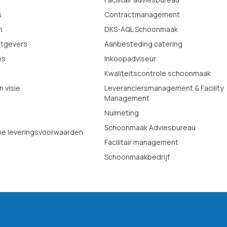
s
Contractmanagement
n
DKS-AQL Schoonmaak
tgevers
Aanbesteding catering
es
Inkoopadviseur
Kwaliteitscontrole schoonmaak
n visie
Leveranciersmanagement & Facility
Management
Nulmeting
Schoonmaak Adviesbureau
e leveringsvoorwaarden
Facilitair management
Schoonmaakbedrijf