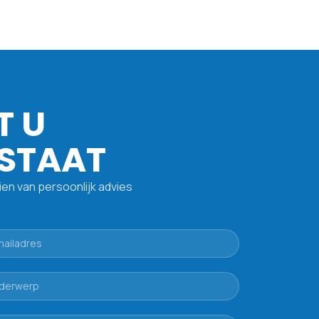
T U
 STAAT
ien van persoonlijk advies