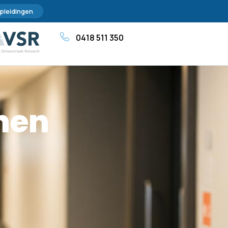
pleidingen
0418 511 350
hen