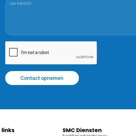
Contact opnemen
 links
SMC Diensten
Facilitair adviesbureau