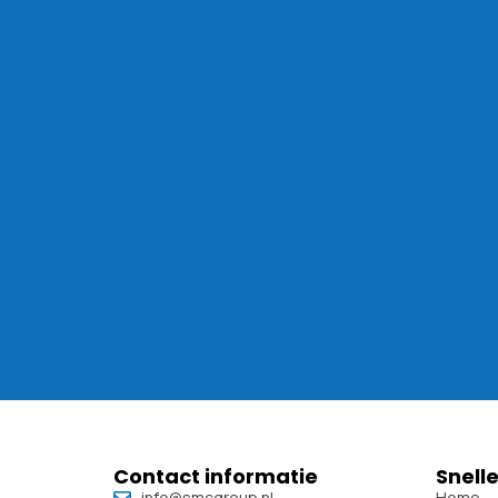
Contact informatie
Snelle
info@smcgroup.nl
Home