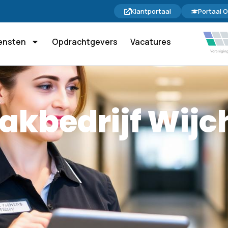
Klantportaal
Portaal O
ensten
Opdrachtgevers
Vacatures
kbedrijf Wijc