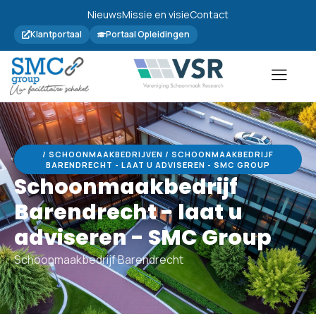
Nieuws
Missie en visie
Contact
Klantportaal
Portaal Opleidingen
/ SCHOONMAAKBEDRIJVEN / SCHOONMAAKBEDRIJF
BARENDRECHT - LAAT U ADVISEREN - SMC GROUP
Schoonmaakbedrijf
Barendrecht - laat u
adviseren - SMC Group
Schoonmaakbedrijf Barendrecht