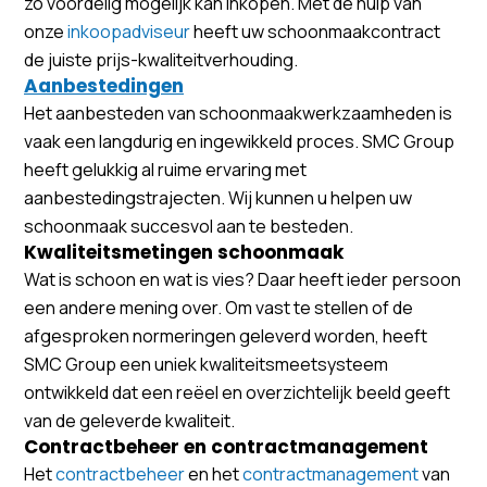
zo voordelig mogelijk kan inkopen. Met de hulp van
onze
inkoopadviseur
heeft uw schoonmaakcontract
de juiste prijs-kwaliteitverhouding.
Aanbestedingen
Het aanbesteden van schoonmaakwerkzaamheden is
vaak een langdurig en ingewikkeld proces. SMC Group
heeft gelukkig al ruime ervaring met
aanbestedingstrajecten. Wij kunnen u helpen uw
schoonmaak succesvol aan te besteden.
Kwaliteitsmetingen schoonmaak
Wat is schoon en wat is vies? Daar heeft ieder persoon
een andere mening over. Om vast te stellen of de
afgesproken normeringen geleverd worden, heeft
SMC Group een uniek kwaliteitsmeetsysteem
ontwikkeld dat een reëel en overzichtelijk beeld geeft
van de geleverde kwaliteit.
Contractbeheer en contractmanagement
Het
contractbeheer
en het
contractmanagement
van